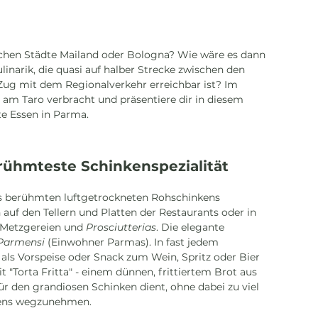
nischen Städte Mailand oder Bologna? Wie wäre es dann 
inarik, die quasi auf halber Strecke zwischen den 
 Zug mit dem Regionalverkehr erreichbar ist? Im 
 am Taro verbracht und präsentiere dir in diesem 
te Essen in Parma.
erühmteste Schinkenspezialität
es berühmten luftgetrockneten Rohschinkens 
auf den Tellern und Platten der Restaurants oder in 
Metzgereien und 
Prosciutterias
. Die elegante 
Parmensi
 (Einwohner Parmas). In fast jedem 
 als Vorspeise oder Snack zum Wein, Spritz oder Bier 
t "Torta Fritta" - einem dünnen, frittiertem Brot aus 
ür den grandiosen Schinken dient, ohne dabei zu viel 
ens wegzunehmen. 