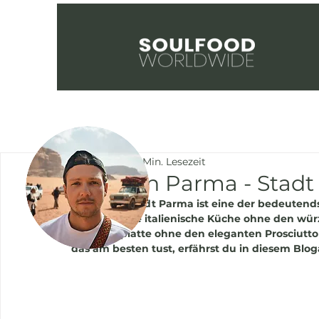
Felix Reiche
6 Min. Lesezeit
Essen in Parma - Stadt
Die kleine Stadt Parma ist eine der bedeutends
Was wäre die italienische Küche ohne den wür
Schinkenplatte ohne den eleganten Prosciutt
das am besten tust, erfährst du in diesem Bloga
Hey, schön Dich hier
zu haben!