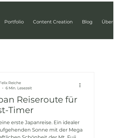
Portfolio
Content Creation
Blog
Über mich
Felix Reiche
6 Min. Lesezeit
an Reiseroute für
st-Timer
ine erste Japanreise. Ein idealer
r aufgehenden Sonne mit der Mega
aftlichen Schönheit der Mt. Fuji