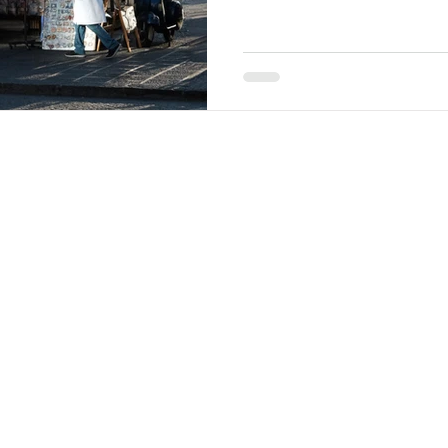
wunderbaren Tag in Catan
Asche wieder auf" - so lautet das Motto der am Fuße des
Ätna liegenden Stadt Ca
Unzählige Male in ihrer
die Gebäude Cat