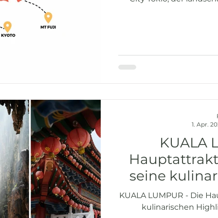
Gegend, der untersc
Kulturhighlights Kyoto u
Metr
1. Apr. 2
KUALA L
Hauptattrak
seine kulina
für deinen
KUALA LUMPUR - Die Hau
kulinarischen Highl