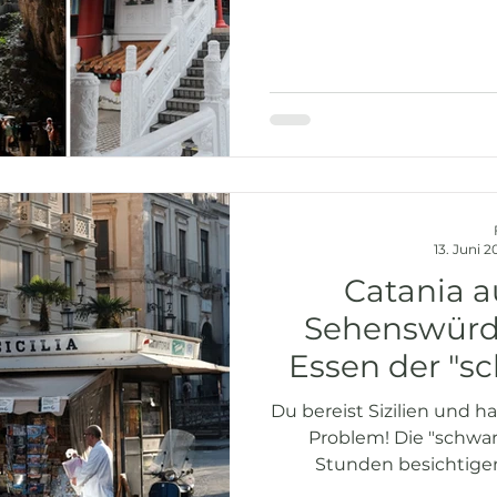
13. Juni 
Catania au
Sehenswürd
Essen der "s
einem T
Du bereist Sizilien und h
Problem! Die "schwarz
Stunden besichtigen
Sehenswürdigkeiten und