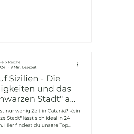
Felix Reiche
2024
9 Min. Lesezeit
f Sizilien - Die
igkeiten und das
chwarzen Stadt" an
ag erkunden
ast nur wenig Zeit in Catania? Kein
e Stadt" lässt sich ideal in 24
. Hier findest du unsere Top
 kulinarischen Tipps für einen