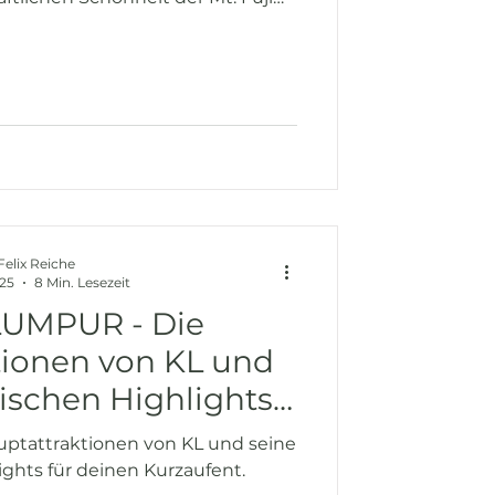
hätzten Perle Kanazawa, den
nd Nara sowie der quirligen Food-
opole Osaka.
Felix Reiche
025
8 Min. Lesezeit
UMPUR - Die
tionen von KL und
rischen Highlights
 Kurzaufenthalt
ptattraktionen von KL und seine
ights für deinen Kurzaufent.