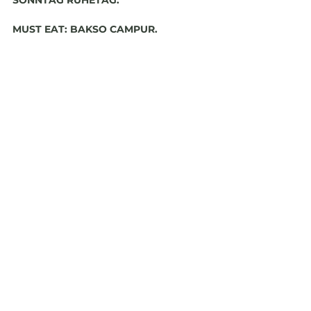
SONNTAG RUHETAG.
MUST EAT: BAKSO CAMPUR.
Interessante indonesische Rezepte 
findet ihr übrigens auch auf meinem 
Blog:
Nasi Goreng
Kerisik - die indonesische 
Kokosbutter für Rendang und wie 
Du sie zubereitest
Tempeh Saté
Essen