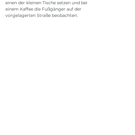
einen der kleinen Tische setzen und bei 
einem Kaffee die Fußgänger auf der 
vorgelagerten Straße beobachten. 
Weitere gute Adressen für 
hervorragenden Kaffee sind das 
Fat 
Cat Coffee House
ebenfalls nahe des 
Parque Central und das 
La Vid Coffee 
Roasters
 - beide mit angeschlossener 
Rösterei. 
Pastelería La Cenicienta Garden - 
1 
avenida norte 39 
Buho Cafe - 
7a Calle Poniente 16